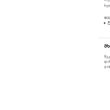
ხე
დე
მ
შე
და
გა