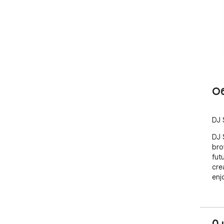
О
DJ 
DJ 
bro
fut
cre
enj
0 