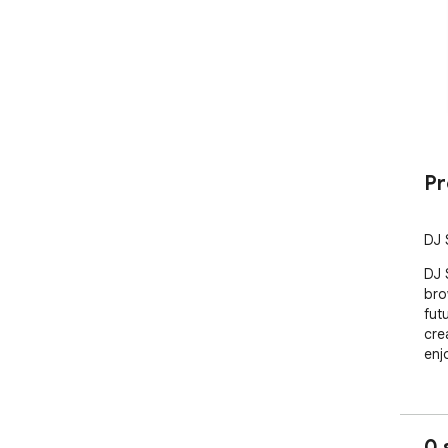
Pr
DJ 
DJ 
bro
fut
cre
enj
0 