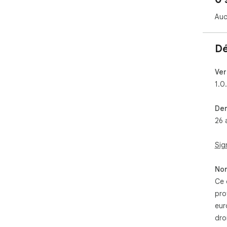
Auc
Dé
Ver
1.0
Der
26 
Sig
Non
Ce 
pro
eur
dro