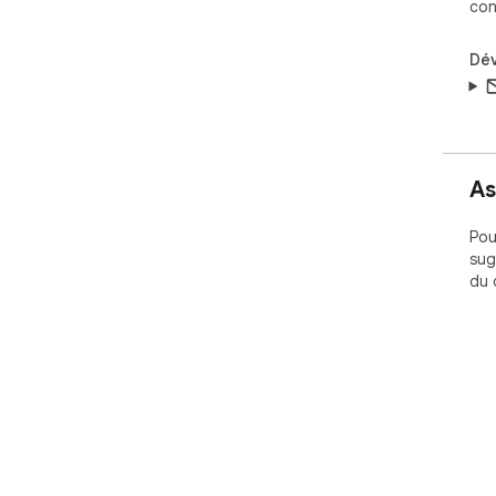
con
Dé
As
Pou
sug
du 