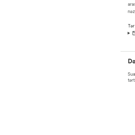
ara
nəz
Tər
Də
Sua
tər