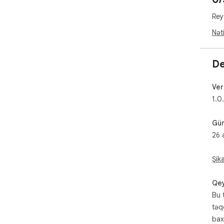
Rey
Nət
De
Ver
1.0
Gün
26 
Şik
Qey
Bu 
təq
bax