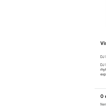
Vi
DJ 
DJ 
rhy
exp
0 
Nen