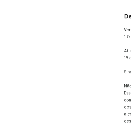
De
Ver
1.0
Atu
19 
Sin
Não
Ess
com
obs
a c
des