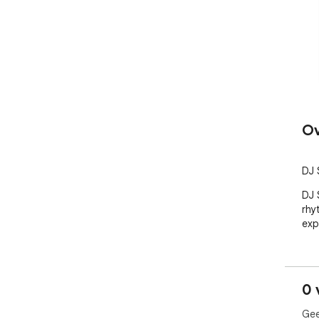
Ov
DJ 
DJ 
rhy
exp
0 
Gee