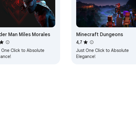
der Man Miles Morales
Minecraft Dungeons
4,7
 One Click to Absolute
Just One Click to Absolute
gance!
Elegance!
Entwickler-Dashboard
Datenschutzerklärung
Impressum
N