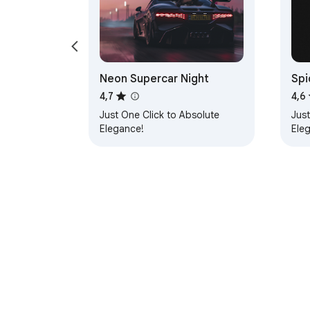
Neon Supercar Night
Spi
4,7
4,6
Just One Click to Absolute
Just
Elegance!
Ele
Über den Chrome Web Store