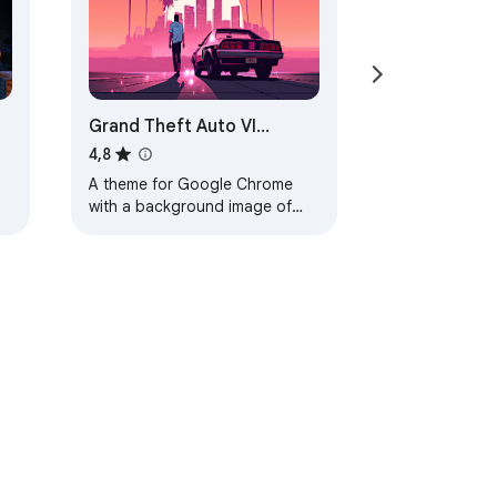
Grand Theft Auto VI
Browser Theme
4,8
A theme for Google Chrome
with a background image of
Grand Theft Auto VI. The theme
is presented in red colors. The
size is…
utzungsbedingungen
Hilfe