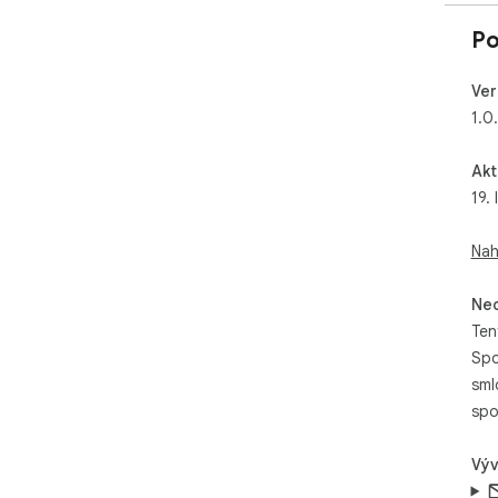
Po
Ver
1.0
Akt
19.
Nah
Neo
Ten
Spo
sml
spo
Výv