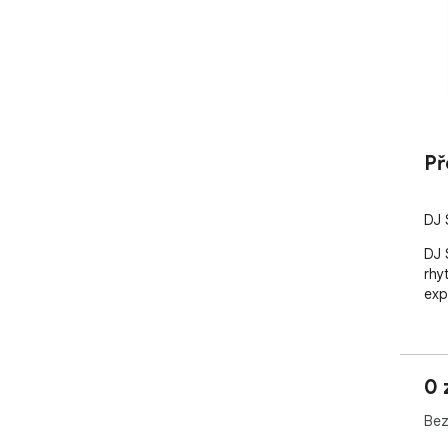
Př
DJ 
DJ 
rhy
exp
0 
Bez