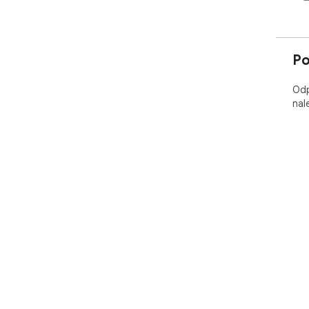
Po
Odp
nal