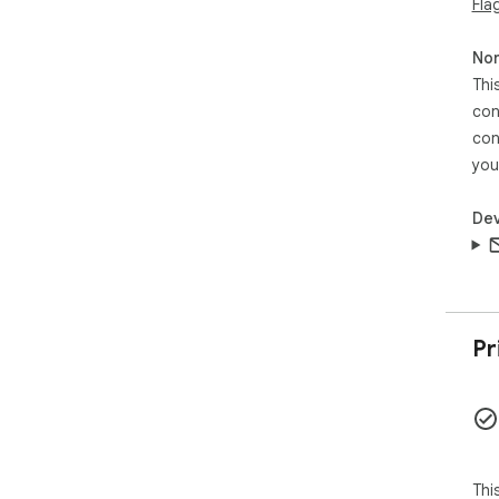
Fla
Non
Thi
con
con
you
Dev
Pr
Thi