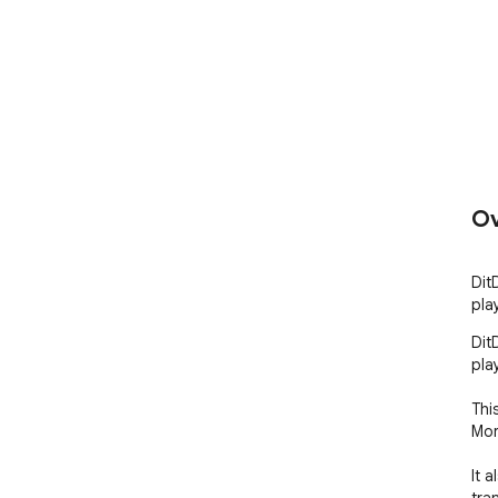
Ov
Dit
pla
Dit
pla
Thi
Mor
It 