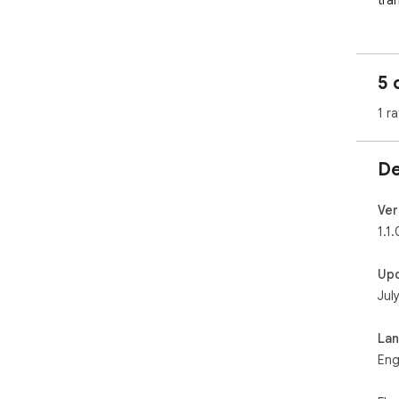
tra
5 
1 ra
De
Ver
1.1.
Up
Jul
La
Eng