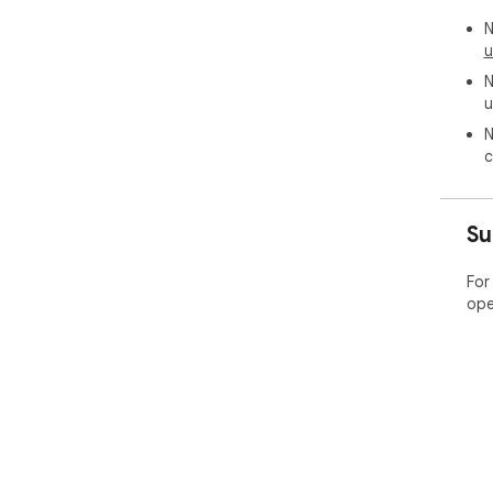
N
u
N
u
N
c
Su
For
ope