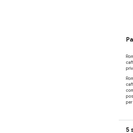
Pa
Rom
caf
priv
Rom
caf
com
pos
per
5 