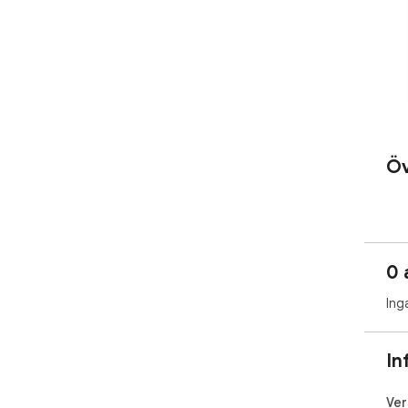
Öv
0 
Ing
In
Ver