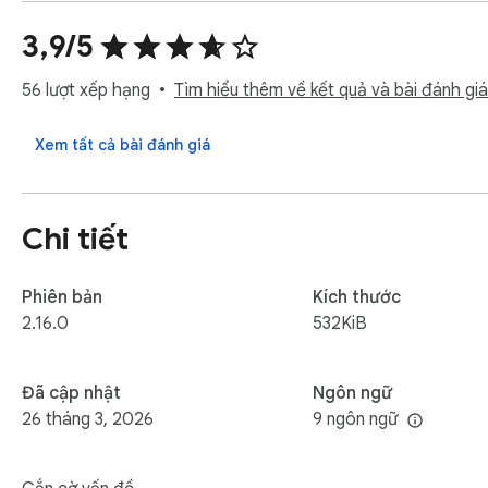
👉 Tính năng chính:

✅ Hiển thị phụ đề song ngữ

3,9/5
✅ Hỗ trợ hầu hết các ngôn ngữ

✅ Kiểu phụ đề có thể điều chỉnh

56 lượt xếp hạng
Tìm hiểu thêm về kết quả và bài đánh giá
✅ Vị trí phụ đề có thể kéo được

✅ Tải xuống phụ đề chỉ bằng một cú nhấp chuột

Xem tất cả bài đánh giá
✅ Hỗ trợ toàn màn hình

🏗 Nếu bạn có bất kỳ câu hỏi nào, vui lòng liên hệ với tôi t
Chi tiết
Phiên bản
Kích thước
2.16.0
532KiB
Đã cập nhật
Ngôn ngữ
26 tháng 3, 2026
9 ngôn ngữ