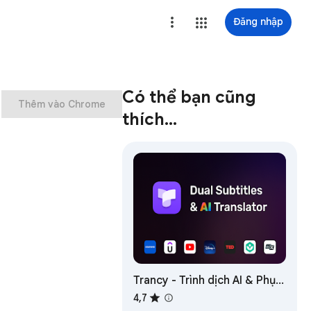
Đăng nhập
Có thể bạn cũng
Thêm vào Chrome
thích…
Trancy - Trình dịch AI & Phụ
đề song ngữ
4,7