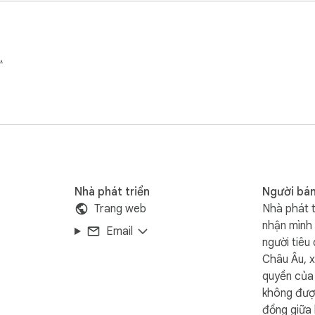
.
heo địa chỉ support@disneyplus-subtitle-translator.com.
Nhà phát triển
Người bán
Trang web
Nhà phát t
nhận mình 
Email
người tiêu
Châu Âu, x
quyền của 
không đượ
đồng giữa 