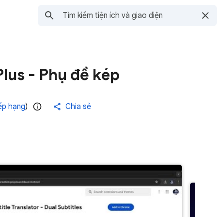
Plus - Phụ đề kép
xếp hạng
)
Chia sẻ