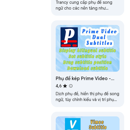
Trancy cung cấp phụ đề song
ngữ cho các nền tảng như
YouTube, Disney+, TED, edX,
Kehan, Coursera... cũng như dịch
thuật trang web…
Phụ đề kép Prime Video -
Trình dịch phụ đề
4,6
Dịch phụ đề, hiển thị phụ đề song
ngữ, tùy chỉnh kiểu và vị trí phụ
đề và tải xuống phụ đề.