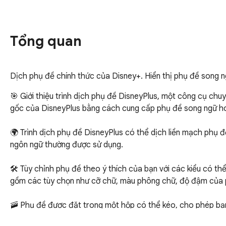
Tổng quan
Dịch phụ đề chính thức của Disney+. Hiển thị phụ đề song ngữ
🎯 Giới thiệu trình dịch phụ đề DisneyPlus, một công cụ ch
gốc của DisneyPlus bằng cách cung cấp phụ đề song ngữ ho
🌍 Trình dịch phụ đề DisneyPlus có thể dịch liền mạch phụ đ
ngôn ngữ thường được sử dụng.

🛠 Tùy chỉnh phụ đề theo ý thích của bạn với các kiểu có th
gồm các tùy chọn như cỡ chữ, màu phông chữ, độ đậm của 
🚠 Phụ đề được đặt trong một hộp có thể kéo, cho phép bạn d