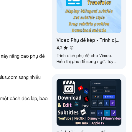
Video Phụ đề kép - Trình dịch
cho Vimeo
4,2
Trình dịch phụ đề cho Vimeo.
 này nâng cao phụ đề 
Hiển thị phụ đề song ngữ. Tùy
chỉnh phong cách và vị trí phụ
đề.
plus.com sang nhiều 
 một cách độc lập, bao 