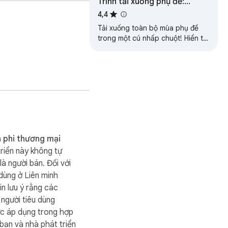
Trình tải xuống phụ đề:
YouTube Netflix Disney+ Max
4,4
& Any Site
Tải xuống toàn bộ mùa phụ đề
trong một cú nhấp chuột! Hiển thị
song ngữ, tự động dịch và chỉnh
sửa cho các trang phát trực
tuyến.
 phi thương mại
riển này không tự
là người bán. Đối với
 dùng ở Liên minh
in lưu ý rằng các
người tiêu dùng
c áp dụng trong hợp
bạn và nhà phát triển