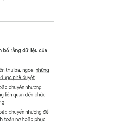
n bố rằng dữ liệu của
n thứ ba, ngoài
những
 được phê duyệt
oặc chuyển nhượng
g liên quan đến chức
ng
oặc chuyển nhượng để
nh toán nợ hoặc phục