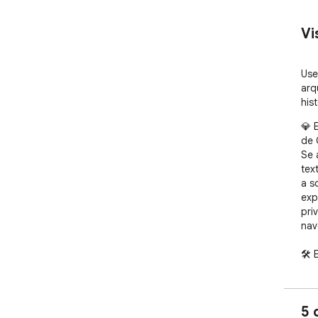
Vi
Use
arq
his
💎 
de 
Se 
tex
a s
exp
pri
nav
🛠️
men
imp
can
5 
pod