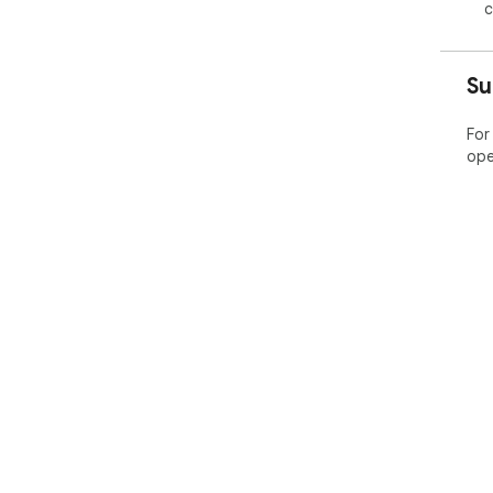
c
Su
For
ope