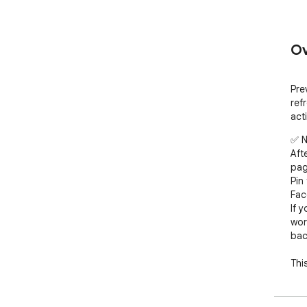
Ov
Pre
ref
acti
✅ N
Aft
pag
Pin
Fac
If y
wor
bac
Thi
aut
inac