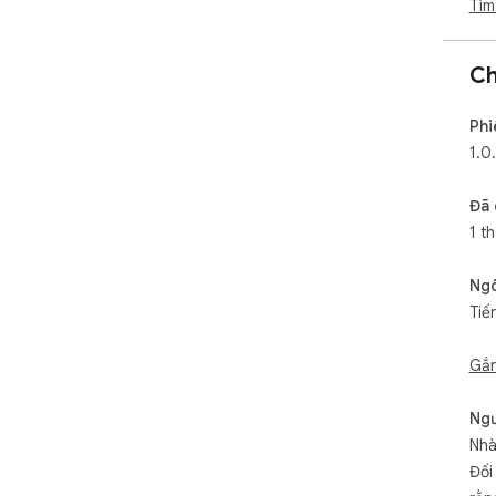
Tìm
Ch
Phi
1.0
Đã 
1 t
Ng
Tiế
Gắn
Ngư
Nhà
Đối