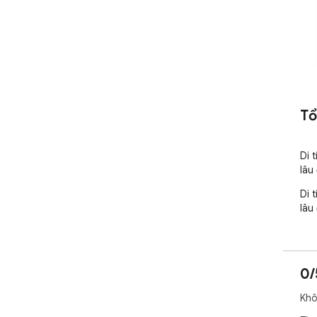
Tổ
Di t
lâu
Di t
lâu
0/
Khô