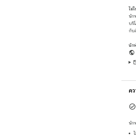
a b
des
ไม่ใช่
นักพ
Qui
บริ
cha
and
กับ
reg
นัก
End
Das
you
alw
คว
นัก
ไ