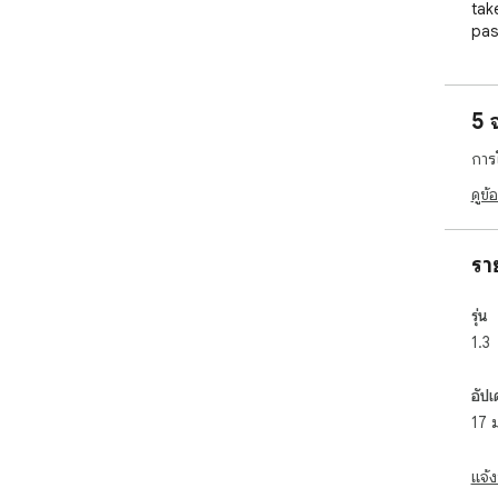
tak
pas
hot
Gam
5 
Unb
การ
Din
fre
ดูข้
wit
Cre
รา
int
sat
รุ่น
1.3
Cha
lev
hun
อัปเ
ord
17 
Upg
upg
แจ้ง