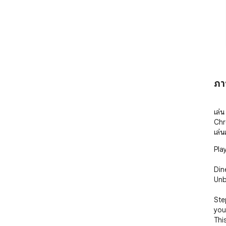
ภา
เล่น
Chro
เล่นเ
Pla
Din
Unb
Ste
you
Thi