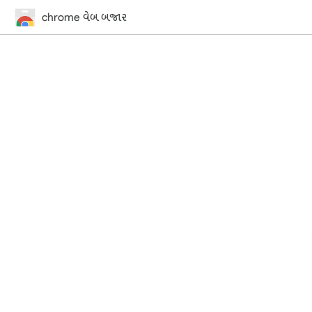
chrome વેબ બજાર