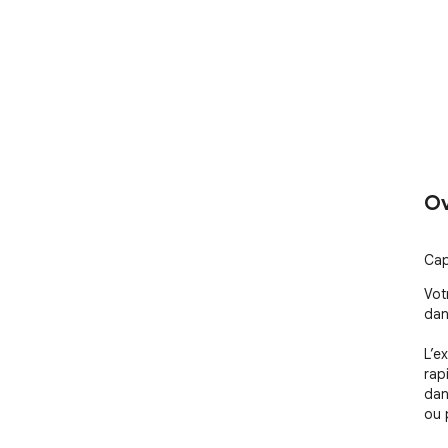
Ov
Cap
Vot
dan
L’e
rap
dan
ou 