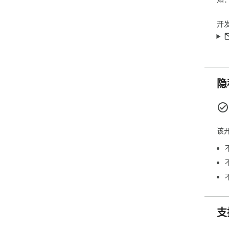
开
隐
该
支