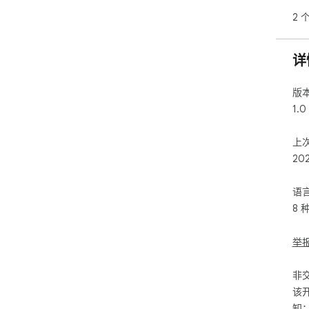
再
2 
速
人项
差
详
Di
靠
版
本
1.0
上
20
语
8 
举
非
该
知