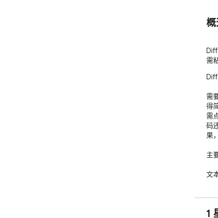
概
Di
需
Di
需要
得简
需
码
果
主要
文
代
文
易
1
清