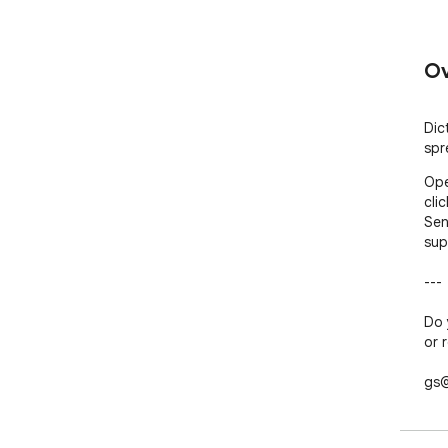
Ov
Dic
spr
Ope
cli
Sen
sup
---

Do 
or r
gs@