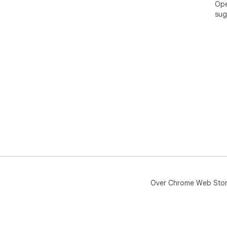
Ope
sug
Over Chrome Web Sto