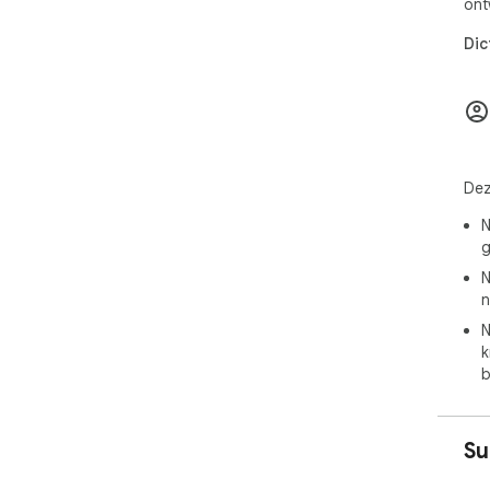
ont
Dic
Dez
N
g
N
n
N
k
b
Su