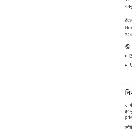
कानू
डेव
Gre
244
नि
जीमे
इकट्
pri
जीमे