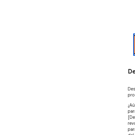
De
Des
pro
¿Aú
par
[De
rev
par