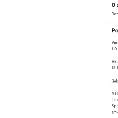
0 
Bez
Po
Ver
1.0
Akt
13.
Nah
Neo
Ten
Spo
sml