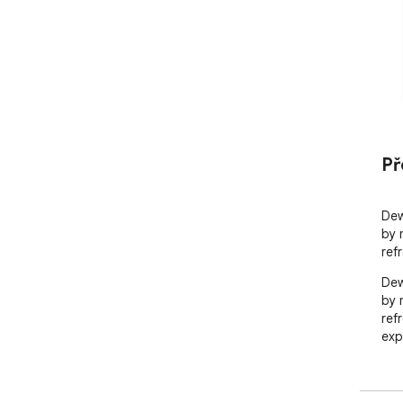
Př
Dew
by 
ref
Dew
by 
ref
exp