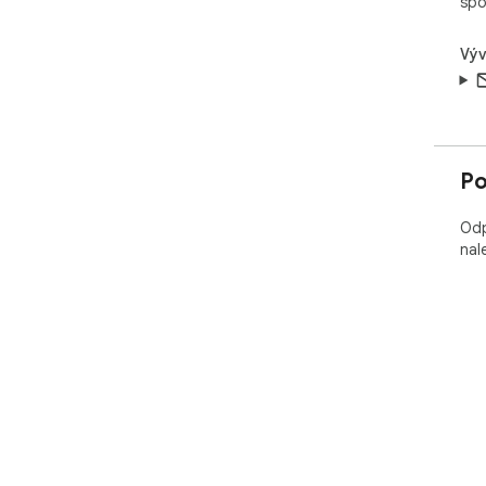
spo
Výv
Po
Odp
nal