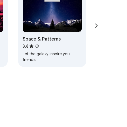
Space & Patterns
3,8
Let the galaxy inspire you,
friends.
d
jeti pružanja usluge
Pomoć