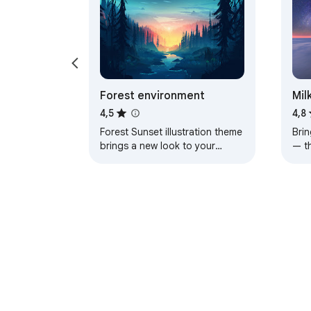
Forest environment
Mil
4,5
4,8
Forest Sunset illustration theme
Brin
brings a new look to your
— t
Chrome, Edge and Brave
a pe
browser
O Chrome web-trgovini
Na