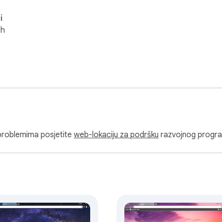
i
sh
i problemima posjetite
web-lokaciju za podršku
razvojnog progr