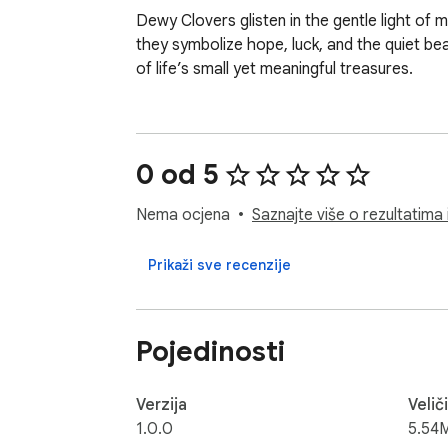
Dewy Clovers glisten in the gentle light of 
they symbolize hope, luck, and the quiet bea
of life’s small yet meaningful treasures.
0 od 5
Nema ocjena
Saznajte više o rezultatima 
Prikaži sve recenzije
Pojedinosti
Verzija
Velič
1.0.0
5.54