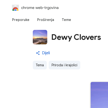
chrome web-trgovina
Preporuke
Proširenja
Teme
Dewy Clovers
Dijeli
Tema
Priroda i krajolici