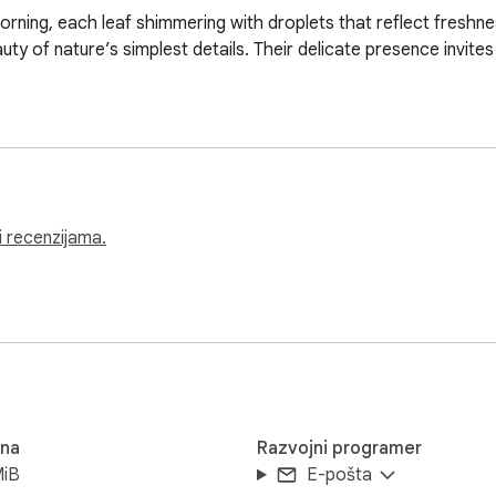
morning, each leaf shimmering with droplets that reflect freshnes
uty of nature’s simplest details. Their delicate presence invite
i recenzijama.
ina
Razvojni programer
MiB
E-pošta