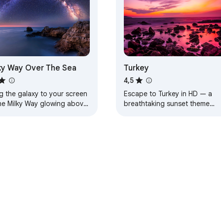
ky Way Over The Sea
Turkey
4,5
g the galaxy to your screen
Escape to Turkey in HD — a
he Milky Way glowing above
breathtaking sunset theme
aceful sea.
designed for calm, beauty, an
everyday inspiration.
dzorna ploča za razvojnog programera
Pravila o privatnosti
Uv