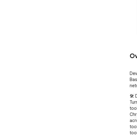
Ov
Dev
Bas
net
🛠️
Tur
too
Chr
acr
too
tool