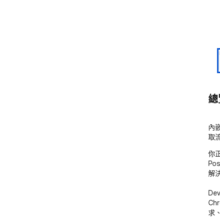
總
內嵌
取
你
Po
解
De
Ch
求