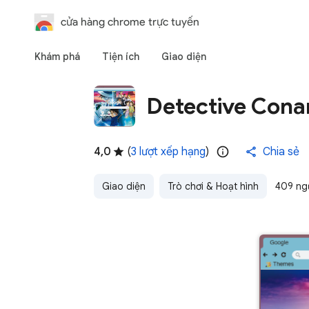
cửa hàng chrome trực tuyến
Khám phá
Tiện ích
Giao diện
Detective Cona
4,0
(
3 lượt xếp hạng
)
Chia sẻ
Giao diện
Trò chơi & Hoạt hình
409 ng