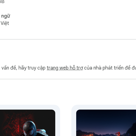
iB
 ngữ
 Việt
p vấn đề, hãy truy cập
trang web hỗ trợ
của nhà phát triển để đ