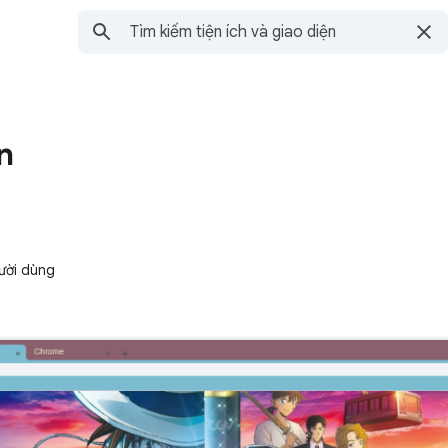
n
ười dùng