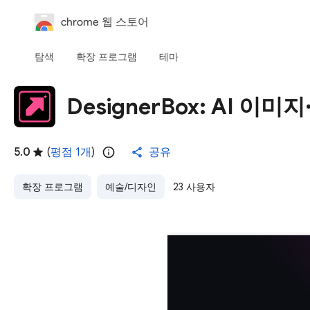
chrome 웹 스토어
탐색
확장 프로그램
테마
DesignerBox: AI 이
5.0
(
평점 1개
)
공유
확장 프로그램
예술/디자인
23 사용자