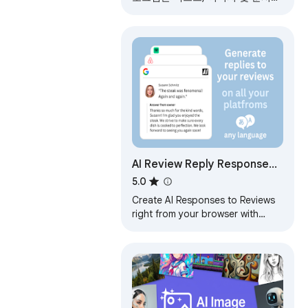
PPT 슬라이드로 변환하는 빠른 AI
파워포인트 생성기입니다.
AI Review Reply Response
Generator
5.0
Create AI Responses to Reviews
right from your browser with
ease.