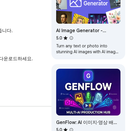
AI Image Generator -
니다.

Create, Edit & Transform
5.0
Any Image from Text or
Turn any text or photo into
Photo
stunning AI images with AI image
generator: text to image, image
 다운로드하세요.

to image, AI photo editor &
download.
하는 페이지를 절대 읽지 않습
GenFlow: AI 이미지·영상 배치
자동화
5.0