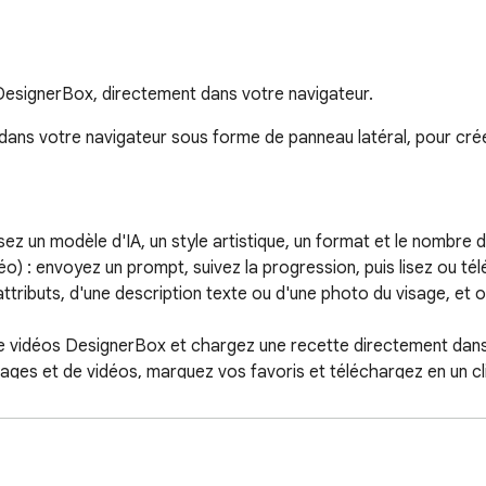
esignerBox, directement dans votre navigateur.
dans votre navigateur sous forme de panneau latéral, pour crée
ez un modèle d'IA, un style artistique, un format et le nombre de
) : envoyez un prompt, suivez la progression, puis lisez ou télé
ttributs, d'une description texte ou d'une photo du visage, et o
 vidéos DesignerBox et chargez une recette directement dans l
ages et de vidéos, marquez vos favoris et téléchargez en un cli
 l'utiliser comme référence de génération, ou sur un texte sélect
t.
