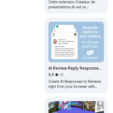
Cette extension Créateur de
présentations IA est un
générateur PowerPoint IA rapide
qui transforme du texte, des
images et des…
AI Review Reply Response
Generator
5,0
Create AI Responses to Reviews
right from your browser with
ease.