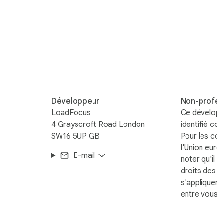
xtension communique uniquement avec l'API DesignerBox et ne l
Développeur
Non-prof
LoadFocus
Ce dévelo
4 Grayscroft Road London
identifié 
SW16 5UP GB
Pour les 
l'Union eu
E-mail
noter qu'il
droits de
s'applique
entre vous