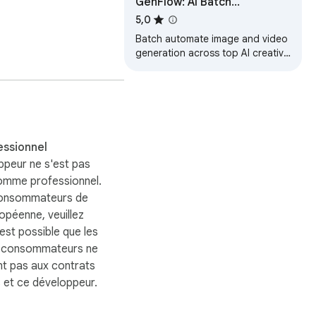
GenFlow: AI Batch
it jamais les pages que 
Automation for Image &
5,0
Video
Batch automate image and video
generation across top AI creative
tools. Run hundreds of prompts
at once, with auto-download.
essionnel
ppeur ne s'est pas
comme professionnel.
consommateurs de
ropéenne, veuillez
 est possible que les
s consommateurs ne
nt pas aux contrats
 et ce développeur.