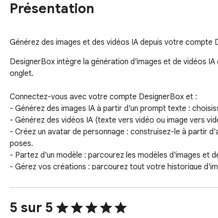
Présentation
Générez des images et des vidéos IA depuis votre compte D
DesignerBox intègre la génération d'images et de vidéos IA 
onglet.

Connectez-vous avec votre compte DesignerBox et :

- Générez des images IA à partir d'un prompt texte : choisiss
- Générez des vidéos IA (texte vers vidéo ou image vers vidéo
- Créez un avatar de personnage : construisez-le à partir d'a
poses.

- Partez d'un modèle : parcourez les modèles d'images et de
- Gérez vos créations : parcourez tout votre historique d'im
- Faites un clic droit sur n'importe quelle image du web pour
transformer en prompt.

- Consultez d'un coup d'œil le solde de crédits de votre forfai
5 sur 5