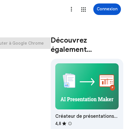
Connexion
Découvrez
uter à Google Chrome
également…
Créateur de présentations
IA
4,8