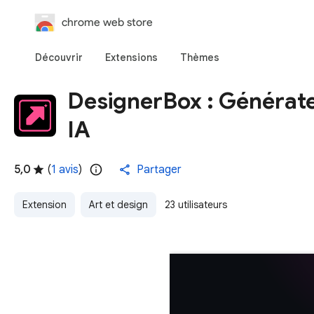
chrome web store
Découvrir
Extensions
Thèmes
DesignerBox : Générate
IA
5,0
(
1 avis
)
Partager
Extension
Art et design
23 utilisateurs