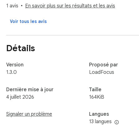
Un compte DesignerBox est nécessaire (designerbox.ai). L'e
1 avis
En savoir plus sur les résultats et les avis
vous consultez.
Voir tous les avis
Détails
Version
Proposé par
1.3.0
LoadFocus
Dernière mise à jour
Taille
4 juillet 2026
164KiB
Signaler un problème
Langues
13 langues