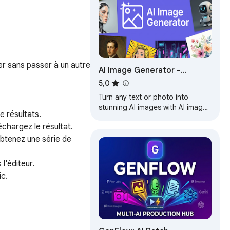
r sans passer à un autre 
AI Image Generator -
Create, Edit & Transform
5,0
Any Image from Text or
Turn any text or photo into
Photo
stunning AI images with AI image
 résultats.

generator: text to image, image
chargez le résultat.

to image, AI photo editor &
download.
btenez une série de 
'éditeur.

c.

ionné pour le 