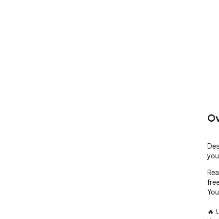
Ov
Des
you
Rea
free
You
🔥 