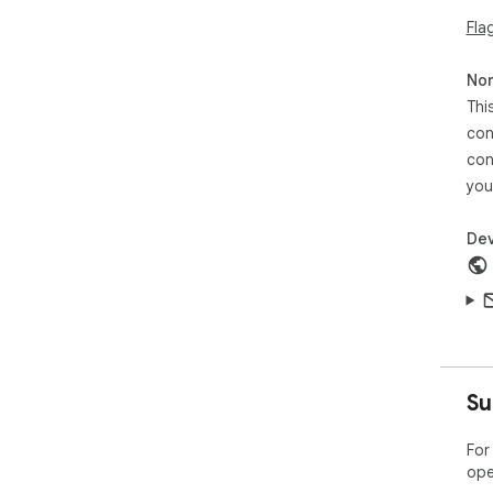
Fla
Non
Thi
con
con
you
Dev
Su
For
ope