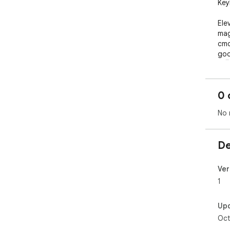
Key
Ele
mag
cmd
goo
🚀🖥
0 
No 
De
Ver
1
Up
Oct