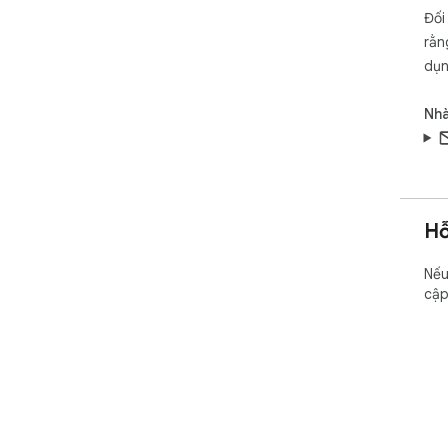
Đối
rằn
dụn
Nhà
Hỗ
Nếu
cậ