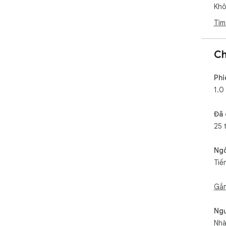
Khô
Tìm
Ch
Phi
1.0
Đã 
25 
Ng
Tiế
Gắn
Ngư
Nhà