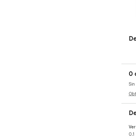
De
0 
Sin
Obt
De
Ver
0.1