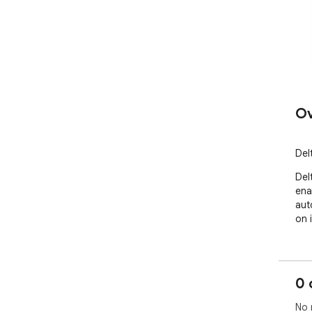
Ov
Del
Del
ena
aut
on 
0 
No 