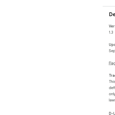
De
Ver
1.3
Up
Sep
Fla
Tra
Thi
def
onl
law
D-