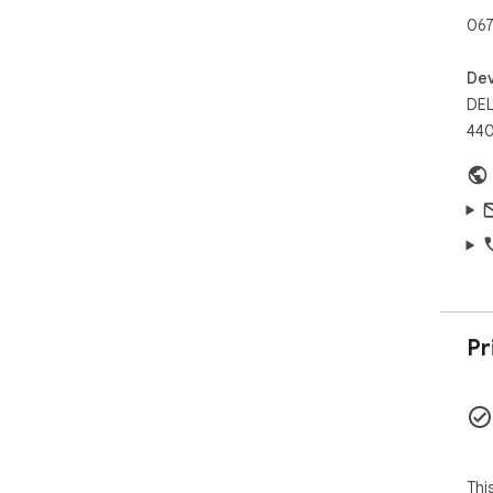
067
Dev
DEL
440
Pr
Thi