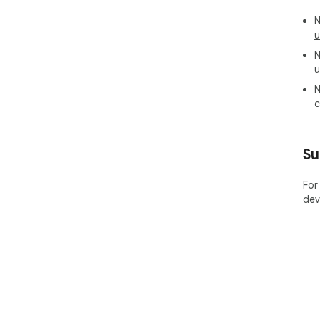
N
u
N
u
N
c
Su
For
dev