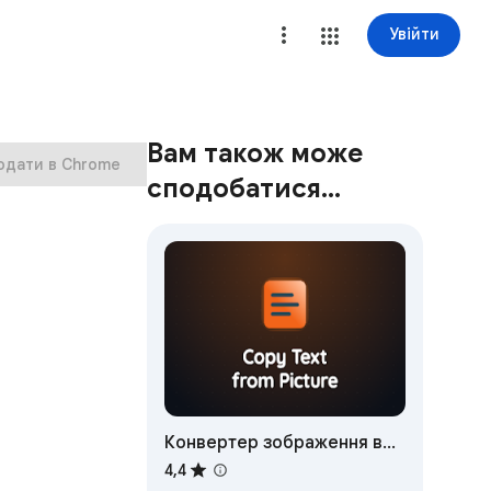
Увійти
Вам також може
одати в Chrome
сподобатися…
Конвертер зображення в
текст
4,4