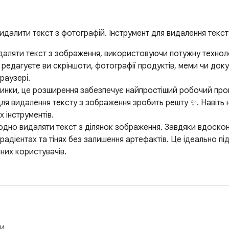
идалити текст з фотографій. Інструмент для видалення текс
ляти текст з зображення, використовуючи потужну техноло
о, редагуєте ви скріншоти, фотографії продуктів, меми чи доку
аузері.

ртинки, це розширення забезпечує найпростіший робочий про
для видалення тексту з зображення зробить решту ✨. Навіть 
інструментів.

дно видаляти текст з ділянок зображення. Завдяки вдоскона
адієнтах та тінях без залишення артефактів. Це ідеально під
них користувачів.

и

видалення слів з зображення, так і як інструмент для ремонт
и.