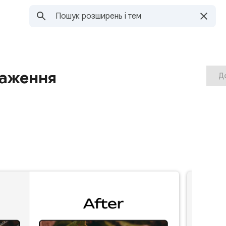
раження
Д