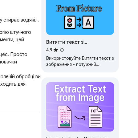
ту стирає водяні…
гію штучного 
менти, цей 
Витягти текст з
зображення
4,9
цес. Просто 
Використовуйте Витягти текст з
новачки 
зображення - потужний
конвертер зображення в текст,
леній обробці ви 
який дозволяє легко копіювати
текст з зображень…
ходить для 
у зображень. Він 