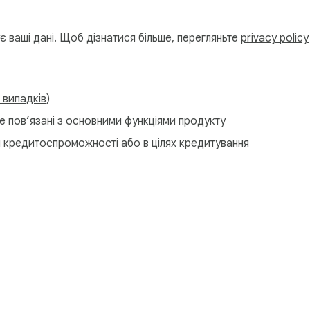
зпечення для видалення тексту з зображення або плагіни GIM
сто чисте видалення тексту з зображення з швидким вибором
 ваші дані. Щоб дізнатися більше, перегляньте
privacy policy
 випадків
)
х фотографій

е пов’язані з основними функціями продукту
 кредитоспроможності або в цілях кредитування
римує:

ка

маційна панель розробника
Політика конфіденційності
Загал
денційності. Ваші зображення ніколи не залишають ваш прист
новлює відсутні ділянки, надаючи вам швидкі, реалістичні рез