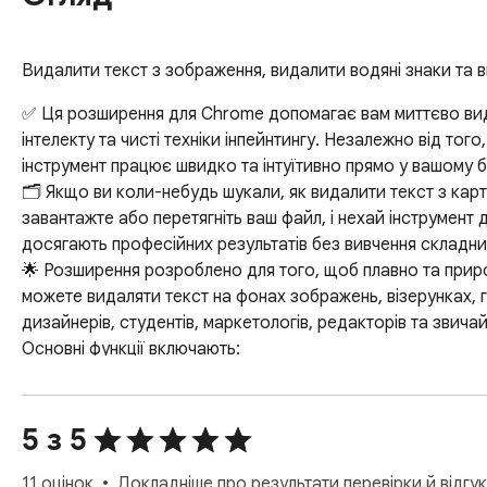
Видалити текст з зображення, видалити водяні знаки та в
✅ Ця розширення для Chrome допомагає вам миттєво вида
інтелекту та чисті техніки інпейнтингу. Незалежно від тог
інструмент працює швидко та інтуїтивно прямо у вашому бр
🗂️ Якщо ви коли-небудь шукали, як видалити текст з ка
завантажте або перетягніть ваш файл, і нехай інструмент 
досягають професійних результатів без вивчення складних 
🌟 Розширення розроблено для того, щоб плавно та приро
можете видаляти текст на фонах зображень, візерунках, гр
дизайнерів, студентів, маркетологів, редакторів та звичай
Основні функції включають:

1️⃣ Швидке видалення слів з картинки

2️⃣ Точне видалення тексту за допомогою ШІ

3️⃣ Видалення тексту з зображення з відновленням текстур
5 з 5
4️⃣ Миттєве очищення фотографій

👩‍💻 Наш вдосконалений двигун працює як інструмент для 
11 оцінок
Докладніше про результати перевірки й відгук