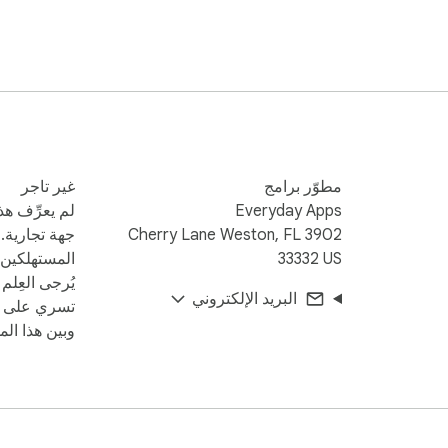
مطوّر برامج
غير تاجر
Everyday Apps
لم يعرِّف هذ
3902 Cherry Lane Weston, FL
جهة تجارية. 
33332 US
المستهلكين ف
يُرجى العِلم
البريد الإلكتروني
تسري على ال
وبين هذا المط