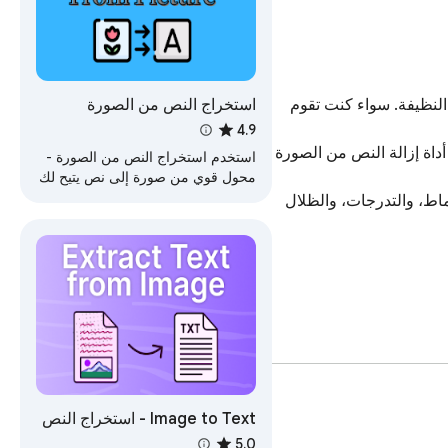
استخراج النص من الصورة
✅ هذه الإضافة لمتصفح كروم تساعدك على حذف النص من الصورة على الفور باستخدام تقنيات الذكاء الاصطناعي القوية وتقنيات التلوين النظيفة. سواء كنت تقوم 
4.9
🗂️ إذا كنت قد بحثت يومًا عن كيفية إزالة النص من صورة، فإن هذه الإضافة توفر أسهل سير عمل. ما عليك سوى رفع ملفك أو سحبه، ودع أداة إزالة النص من الصورة 
استخدم استخراج النص من الصورة -
محول قوي من صورة إلى نص يتيح لك
نسخ النص من الصور بسهولة بنقرة
🌟 تم تصميم الإضافة لإزالة النص من مناطق الصورة بسلاسة وطبيعية. مع المعالجة المتقدمة، يمكنك إزالة النص من خلفيات الصور، والأنماط، والتدرجات، والظلال 
واحدة.
👩‍💻 يعمل محركنا المتقدم كأداة لإزالة الكلمات من الصورة وأداة إصلاح الصور. إنه يمزج المناطق المحذوفة مع البيكسلات المحيطة للحفاظ على واقعية صورتك. لا 
Image to Text - استخراج النص
من الصورة
5.0