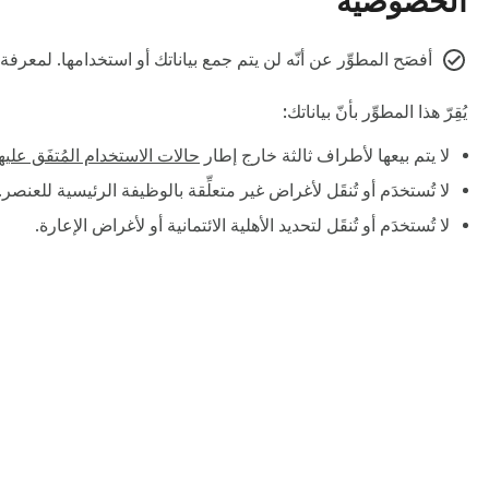
الخصوصية
أفصَح المطوِّر عن أنّه لن يتم جمع بياناتك أو استخدامها. لمعرف
يُقِرّ هذا المطوِّر بأنّ بياناتك:
لا يتم بيعها لأطراف ثالثة خارج إطار
حالات الاستخدام المُتفَق عليه
لا تُستخدَم أو تُنقَل لأغراض غير متعلِّقة بالوظيفة الرئيسية للعنصر.
لا تُستخدَم أو تُنقَل لتحديد الأهلية الائتمانية أو لأغراض الإعارة.
‏لمحة عن "سوق Chrome الإلكترون