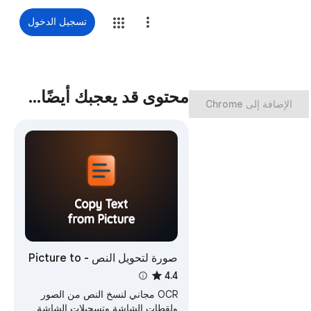
تسجيل الدخول
محتوى قد يعجبك أيضًا…
‏الإضافة إلى Chrome
صورة لتحويل النص - Picture to
text converter
4.4
OCR مجاني لنسخ النص من الصور
ولقطات الشاشة وتسجيلات الشاشة