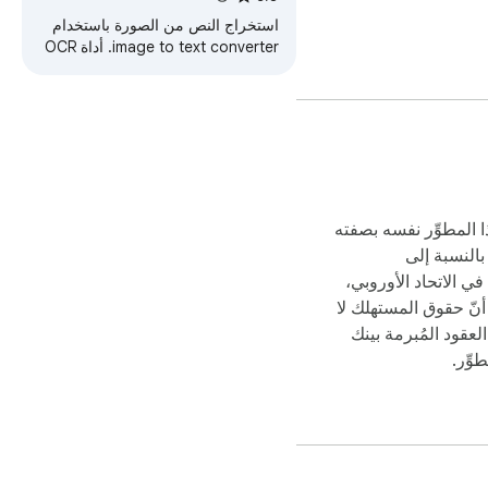
استخراج النص من الصورة باستخدام
image to text converter. أداة OCR
online لتحويل الصور إلى نصوص بدقة
وسرعة داخل المتصفح!
نقرة واحدة وستحذف البيانات غير المرغوب فيها بكفاءة دون التأثير على بقية الصورة. سواء كنت بحاجة لحذف البيانات للعمل أو المحتوى الشخصي، فإن العملية 
ا المطوِّر نفسه بصفته
بالنسبة إلى
ي الاتحاد الأوروبي،
 أنّ حقوق المستهلك لا
نظرًا لأن الإضافة تستخدم إعادة بناء مدفوعة بالذكاء الاصطناعي، فإنها تحقق نتائج مشابهة للمحررين المحترفين. حتى التعديلات الصعبة مثل حذف النص من الصورة 
عقود المُبرمة بينك
وِّر.
🔄 سيقدر المستخدمون الذين اعتمدوا سابقًا على برامج حذف النص من الصورة أو إضافات جيمب بساطة الاستخدام. لا حاجة للتثبيت، ولا برامج ثقيلة — فقط حذف 