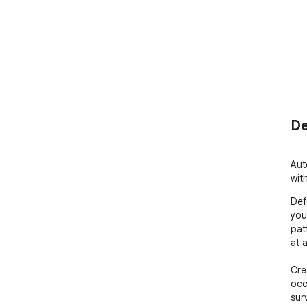
De
Aut
wit
Def
you
pat
at a
Cre
occ
sur