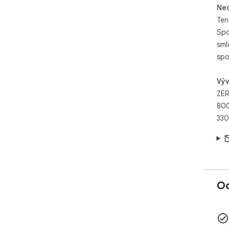
Neo
Ten
Spo
sml
spo
Výv
ZER
800
330
Oc