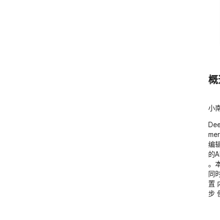
概
小南
De
me
编
的A
。
同
置 
步 