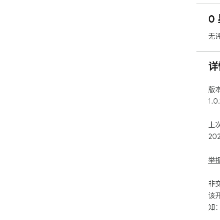
0
无
详
版
1.0.
上
20
举
非
该
知