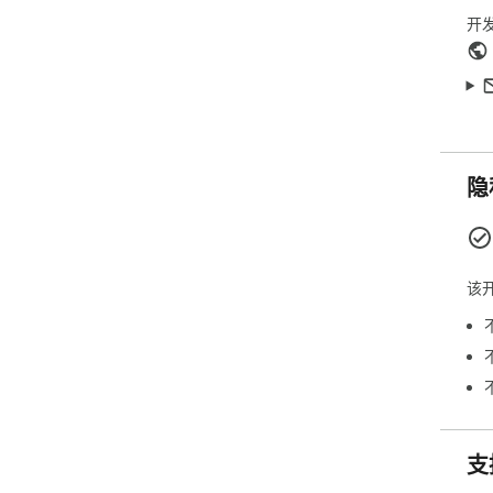
开
隐
该
支