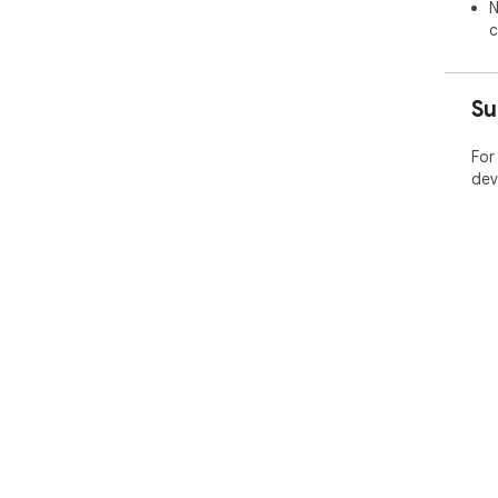
N
c
Su
For
dev