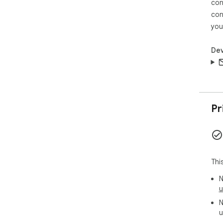
con
con
you
Dev
Pr
Thi
N
u
N
u