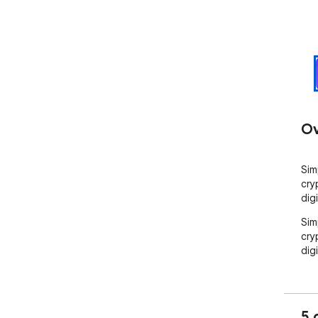
Ov
Sim
cry
digi
Sim
cry
digi
5 