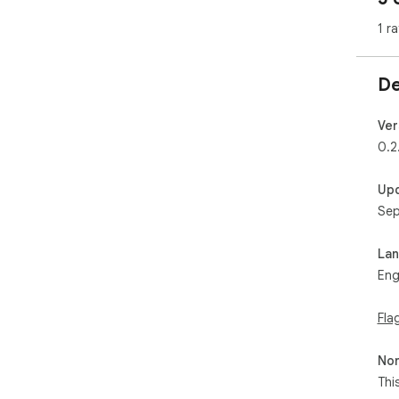
1 ra
De
Ver
0.2
Up
Sep
La
Eng
Fla
Non
Thi