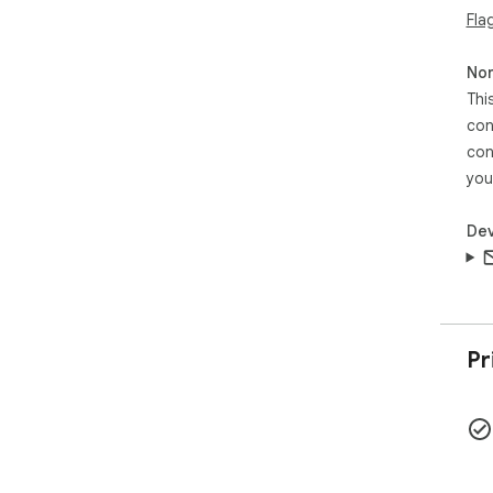
Fla
Non
Thi
con
con
you
Dev
Pr