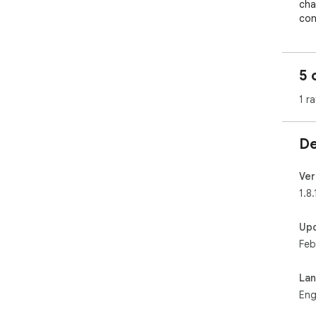
cha
con
maj
watc
5 
On 
nex
1 ra
DMM 
Visi
De
sup
Ver
1.8.
Up
Feb
La
Eng