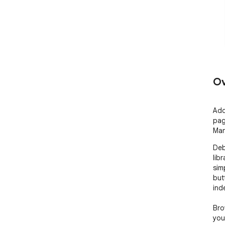
Ov
Add
pag
Man
Deb
lib
sim
but
inde
Bro
you