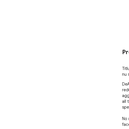
Pr
Titl
nu 
DeA
red
agg
all
spe
No 
face