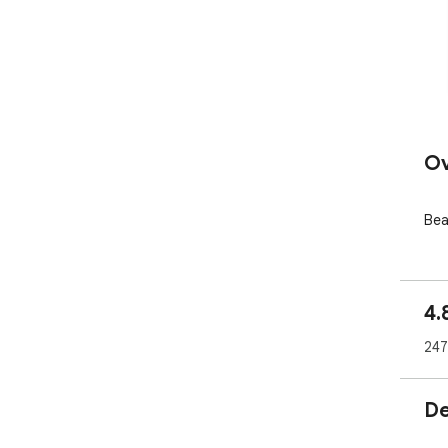
Ov
Bea
4.
247
De