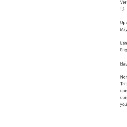
Ver
1.1
Up
May
La
Eng
Fla
Non
Thi
con
con
you