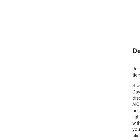
De
Rel
tie
Sta
Day
dis
AIO
hel
lig
wit
you
cli