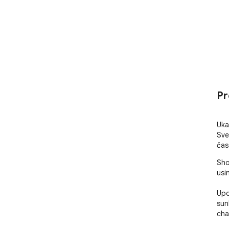
Pr
Uka
Sve
čas
Sho
usi
Upd
sun
cha