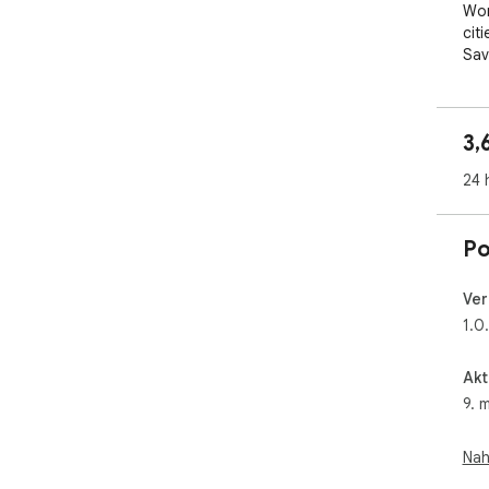
Wor
cit
Sav
3,
24 
Po
Ver
1.0
Akt
9. 
Nah