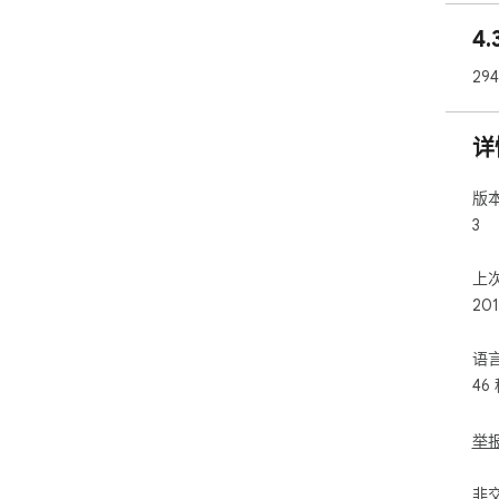
4
29
详
版
3
上
20
语
46
举
非