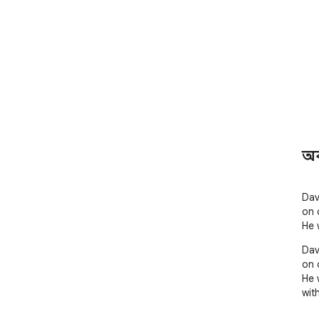
অ
Dav
on 
He 
Dav
on 
He 
with