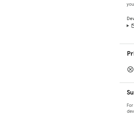
you
Dev
Pr
Su
For
dev