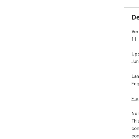
De
Ver
1.1
Up
Jun
La
Eng
Fla
Non
Thi
con
con