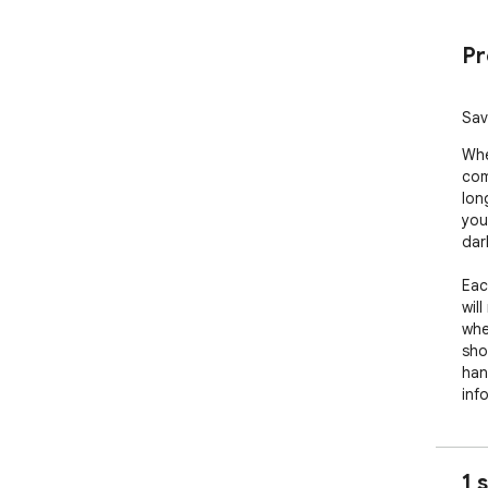
Pr
Sav
Whe
com
lon
you
dar
Eac
wil
whe
sho
han
inf
quic
Feat
1 
- D