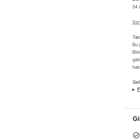
54 d
Sor
Tac
Bu 
Birl
gel
hak
Geli
Giz