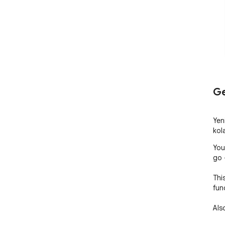
Ge
Yeni
kola
You
go -
Thi
fun
Als