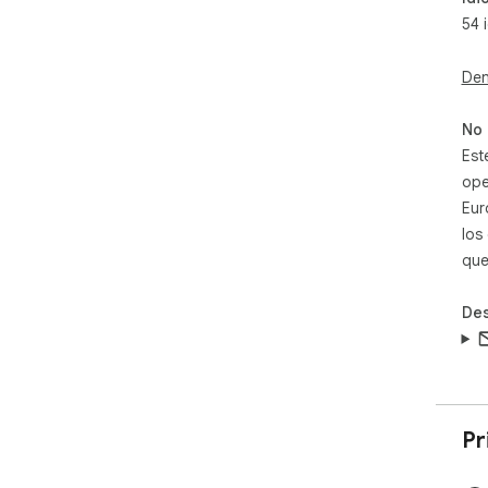
htt
54 
Den
No 
Est
ope
Eur
los
que
Des
Pr