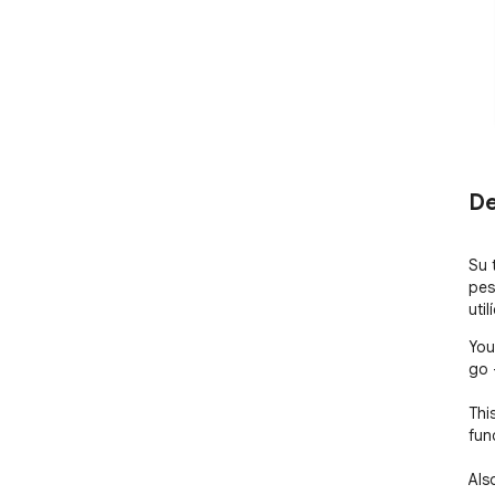
De
Su 
pest
util
You
go -
Thi
fun
Als